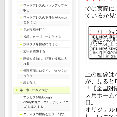
ワードプレスのバックアップを
では実際に、
取る
ているか見
ワードプレスの不具合があった
ときには
予約投稿を行う
投稿にカテゴリーを付ける
投稿タグを投稿に付ける
文字を装飾する
画像を追加し、記事や投稿に入
れる
管理画面にログインできなくな
上の画像は
ったら
が、見るとDes
表を作る
「【全国対
第二章 中級者向け
ス用ホーム
アクセス解析Google
日。
Analytics(グーグルアナリティク
ス)を導入する
オリジナル
エディタの機能を追加・削除、
し、いつで