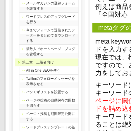
メールマガジンの登録フォーム
例えば商品
を設置する
「全国対応
ワードプレスのアップグレード
を行う
metaタグ
今までフォームで送信されたデ
ーターをまとめてダウンロード
meta k
する
ドを入力す
複数人でホームページ、ブログ
を管理する
現在では、
第三章 上級者向け
ですので、
All in One SEOを使う
力をしてお
Twitterのフォローメッセージを
キーワード
表示させる
キーワード
パンくずリストを設置する
ページに関
ページや投稿の自動保存の回数
を減らす
ドを詰め込
ページ・投稿を期間限定公開に
キーワード
する
ることは絶
ワードプレステンプレートの基