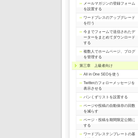
メールマガジンの登録フォーム
を設置する
ワードプレスのアップグレード
を行う
今までフォームで送信されたデ
ーターをまとめてダウンロード
する
複数人でホームページ、ブログ
を管理する
第三章 上級者向け
All in One SEOを使う
Twitterのフォローメッセージを
表示させる
パンくずリストを設置する
ページや投稿の自動保存の回数
を減らす
ページ・投稿を期間限定公開に
する
ワードプレステンプレートの基