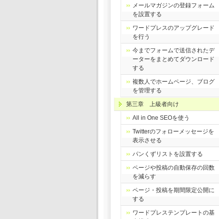
メールマガジンの登録フォーム
を設置する
ワードプレスのアップグレード
を行う
今までフォームで送信されたデ
ーターをまとめてダウンロード
する
複数人でホームページ、ブログ
を管理する
第三章 上級者向け
All in One SEOを使う
Twitterのフォローメッセージを
表示させる
パンくずリストを設置する
ページや投稿の自動保存の回数
を減らす
ページ・投稿を期間限定公開に
する
ワードプレステンプレートの基