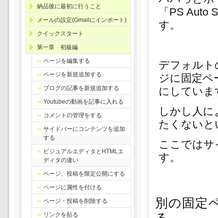
納品後に最初に行うこと
「PS Au
メールの設定(Gmailにインポート)
す。
クイックスタート
第一章 初級編
ページを編集する
デフォルト
ページを新規追加する
ジに固定ペ
ブログの記事を新規追加する
にしていま
Youtubeの動画を記事に入れる
しかし人に
コメントの管理をする
たくないと
サイドバーにコンテンツを追加
する
ここではサ
ビジュアルエディタとHTMLエ
す。
ディタの違い
ページ、投稿を限定公開にする
ページに属性を付ける
別の固定
ページ・投稿を削除する
リンクを貼る