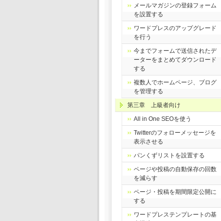
メールマガジンの登録フォーム
を設置する
ワードプレスのアップグレード
を行う
今までフォームで送信されたデ
ーターをまとめてダウンロード
する
複数人でホームページ、ブログ
を管理する
第三章 上級者向け
All in One SEOを使う
Twitterのフォローメッセージを
表示させる
パンくずリストを設置する
ページや投稿の自動保存の回数
を減らす
ページ・投稿を期間限定公開に
する
ワードプレステンプレートの基